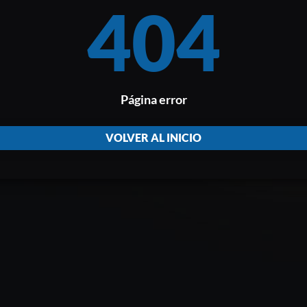
404
Página error
VOLVER AL INICIO