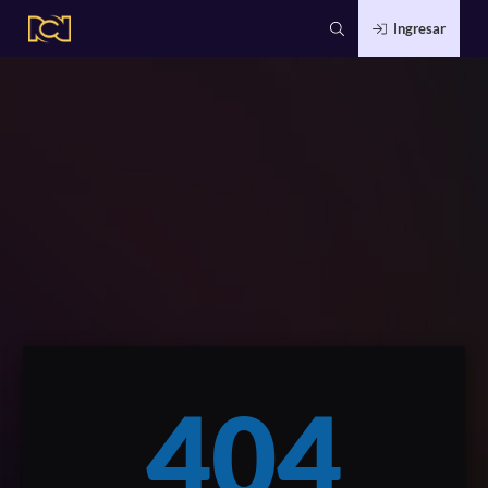
Ingresar
404