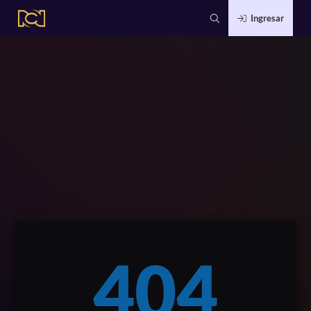
Ingresar
404