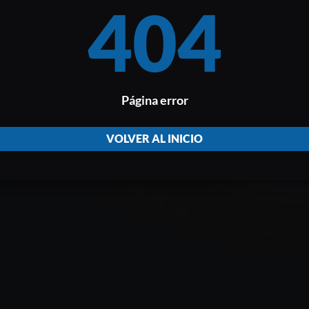
404
Página error
VOLVER AL INICIO