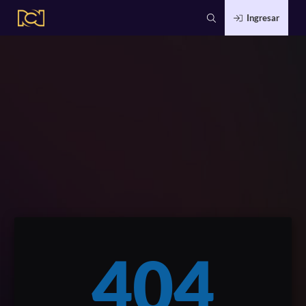
Ingresar
404