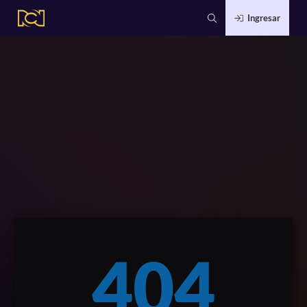
Ingresar
404