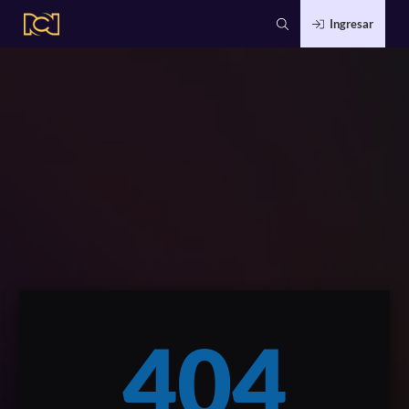
Ingresar
404