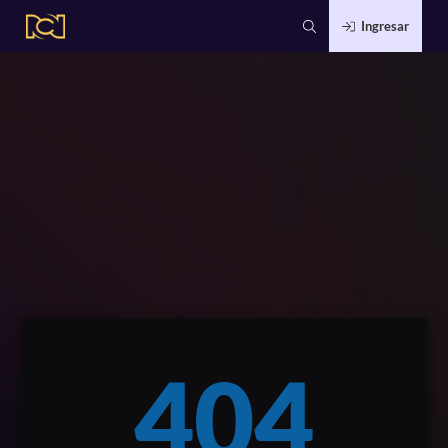
Ingresar
404