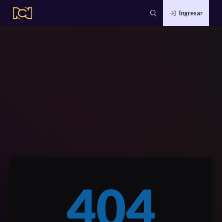
Ingresar
404