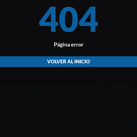
404
Página error
VOLVER AL INICIO