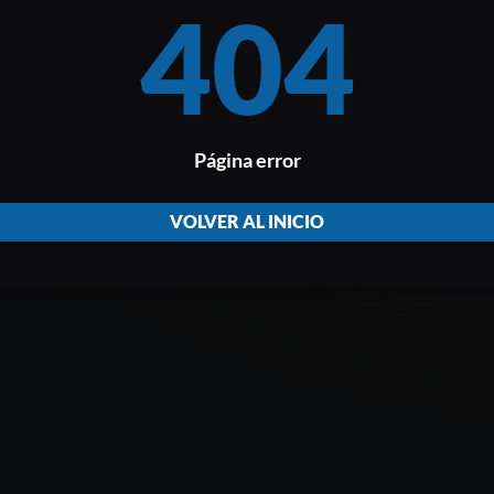
404
Página error
VOLVER AL INICIO