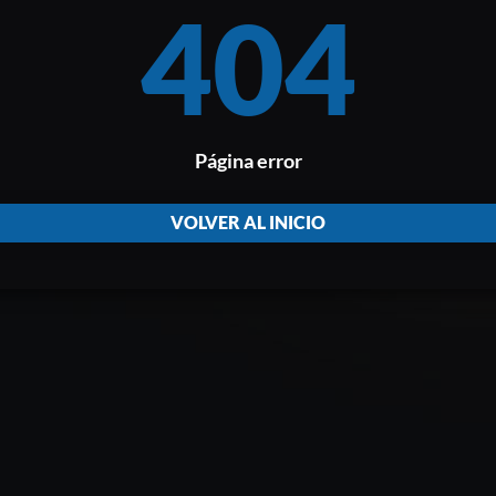
404
Página error
VOLVER AL INICIO