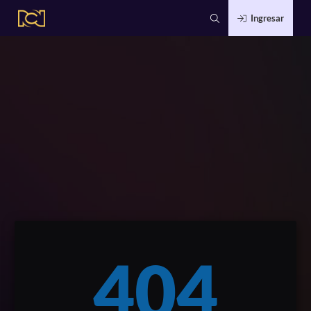
Ingresar
404