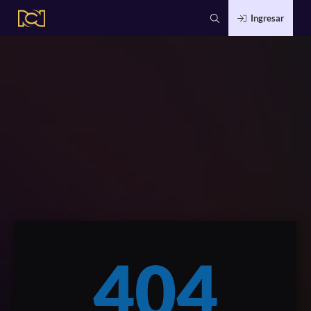
Ingresar
404