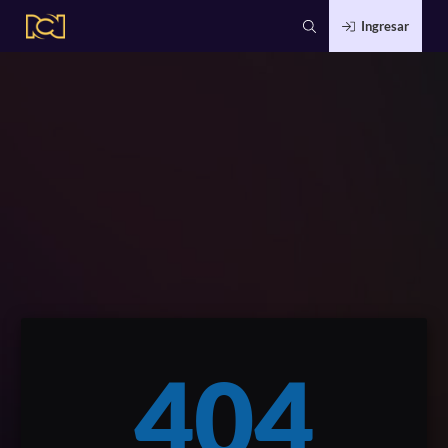
Ingresar
404