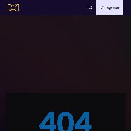
Ingresar
404