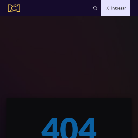
Ingresar
404