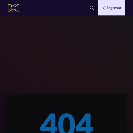
Ingresar
404