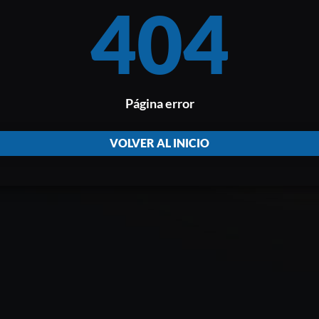
404
Página error
VOLVER AL INICIO