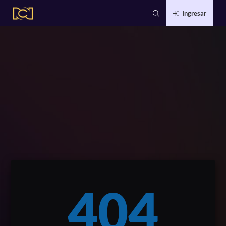
Ingresar
404