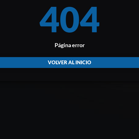
404
Página error
VOLVER AL INICIO