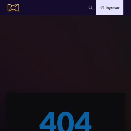
Ingresar
404