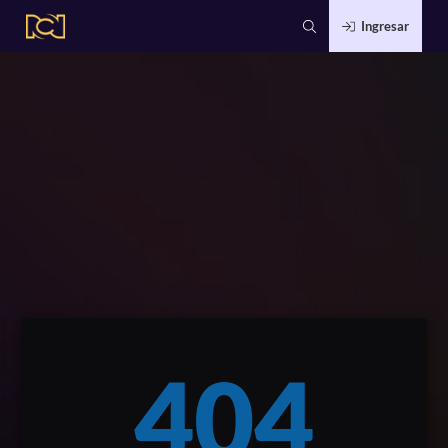
Ingresar
404