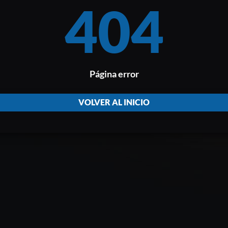
404
Página error
VOLVER AL INICIO