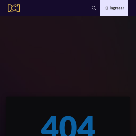
Ingresar
404