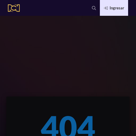
Ingresar
404