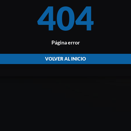
404
Página error
VOLVER AL INICIO