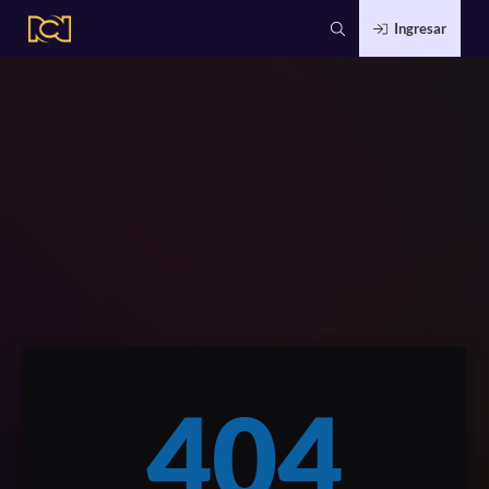
Ingresar
404