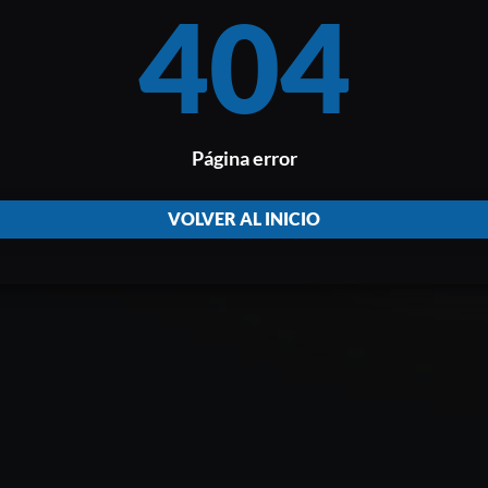
404
Página error
VOLVER AL INICIO