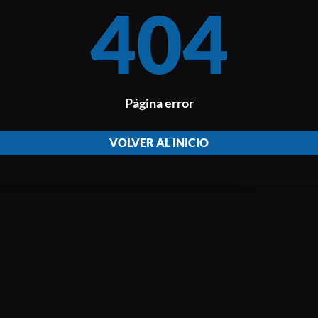
404
Página error
VOLVER AL INICIO