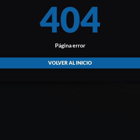
404
Página error
VOLVER AL INICIO