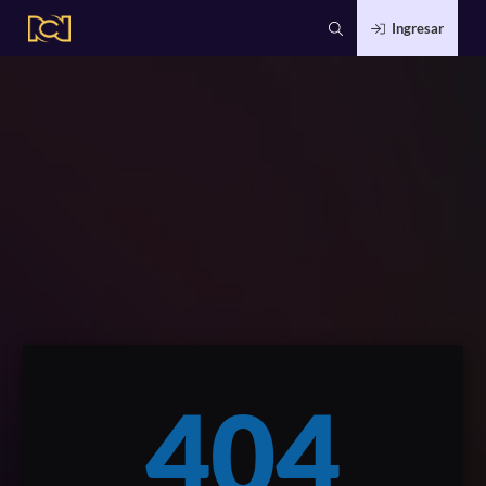
Ingresar
404