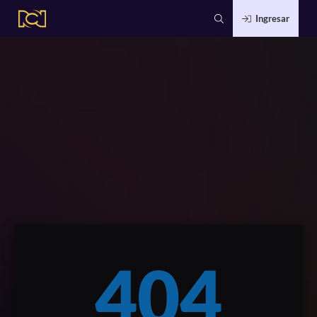
Ingresar
404