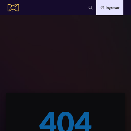
Ingresar
404