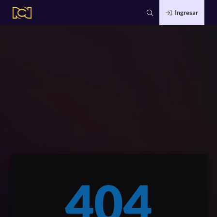
Ingresar
404