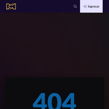
Ingresar
404