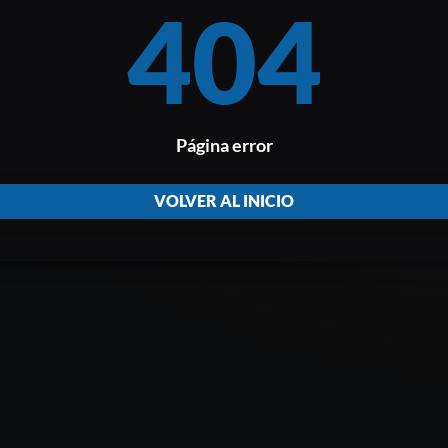
404
Página error
VOLVER AL INICIO