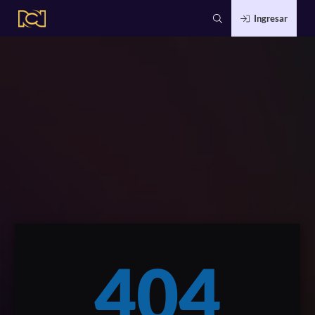
Ingresar
404