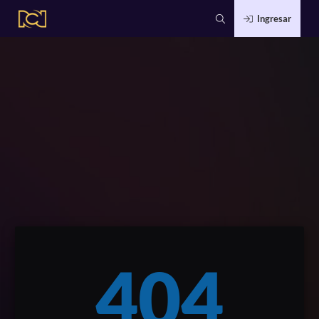
Ingresar
404