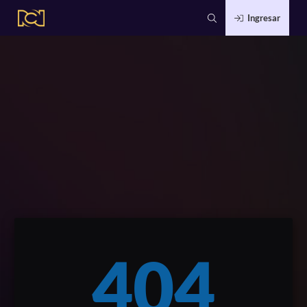
Ingresar
404