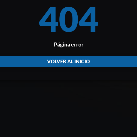
404
Página error
VOLVER AL INICIO