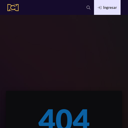
Ingresar
404