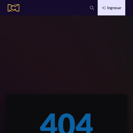
Ingresar
404