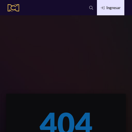
Ingresar
404