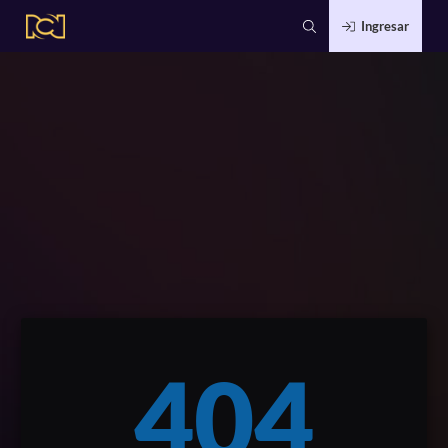
Ingresar
404