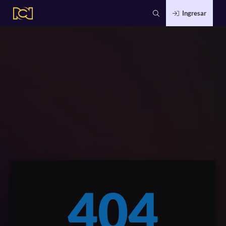
Ingresar
404