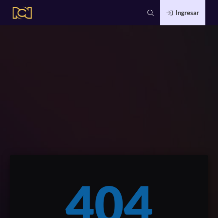
Ingresar
404