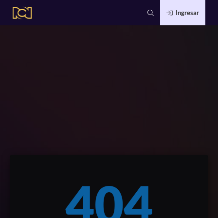
Ingresar
404