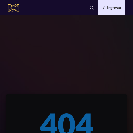
Ingresar
404