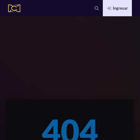
Ingresar
404